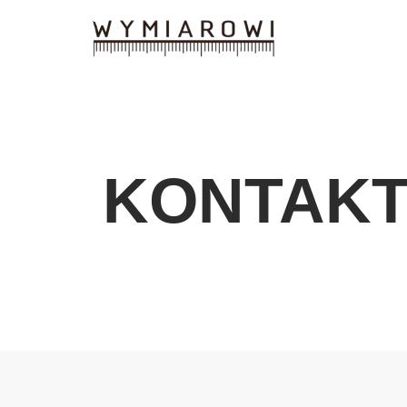
Przejdź
do
treści
KONTAK